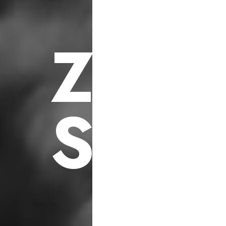
F
ü
r
S
o
z
i
a
l
e
h
i
l
f
s
p
r
o
j
e
k
t
e
Z
U
K
S
C
H