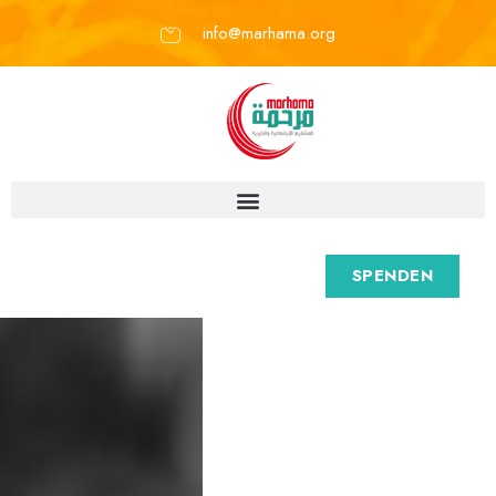
info@marhama.org
SPENDEN
M
a
r
h
a
m
a
e
.
V
.