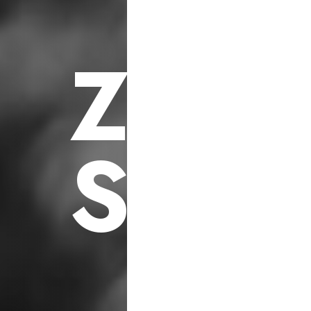
F
ü
r
S
o
z
i
a
l
e
h
i
l
f
s
p
r
o
j
e
k
t
e
Z
U
K
S
C
H