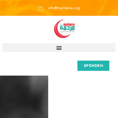
info@marhama.org
SPENDEN
M
a
r
h
a
m
a
e
.
V
.