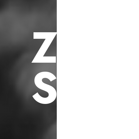
F
ü
r
S
o
z
i
a
l
e
h
i
l
f
s
p
r
o
j
e
k
t
e
Z
U
K
S
C
H