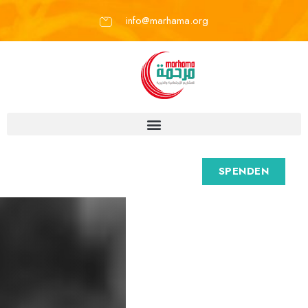
info@marhama.org
SPENDEN
M
a
r
h
a
m
a
e
.
V
.