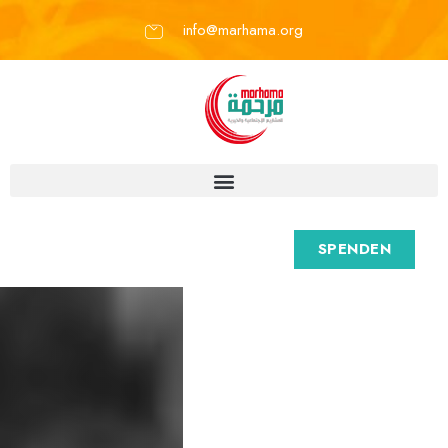
info@marhama.org
SPENDEN
M
a
r
h
a
m
a
e
.
V
.