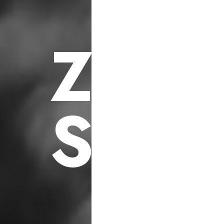
F
ü
r
S
o
z
i
a
l
e
h
i
l
f
s
p
r
o
j
e
k
t
e
Z
U
K
S
C
H