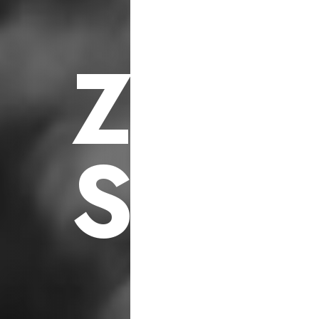
F
ü
r
S
o
z
i
a
l
e
h
i
l
f
s
p
r
o
j
e
k
t
e
Z
U
K
S
C
H