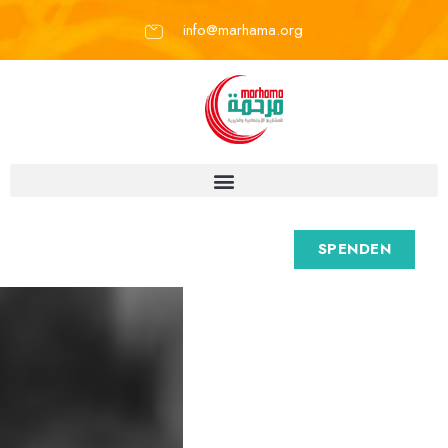
info@marhama.org
SPENDEN
M
a
r
h
a
m
a
e
.
V
.