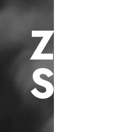
F
ü
r
S
o
z
i
a
l
e
h
i
l
f
s
p
r
o
j
e
k
t
e
Z
U
K
S
C
H