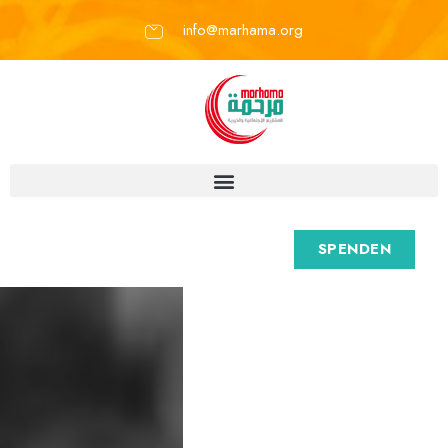
info@marhama.org
SPENDEN
M
a
r
h
a
m
a
e
.
V
.