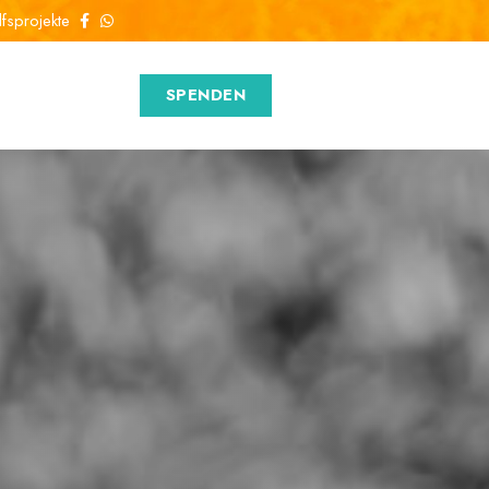
lfsprojekte
SPENDEN