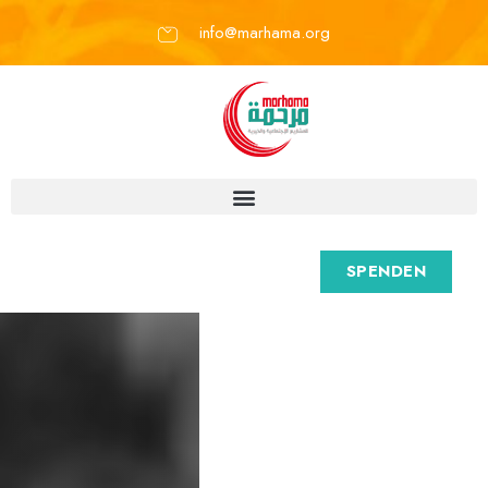
info@marhama.org
SPENDEN
M
a
r
h
a
m
a
e
.
V
.