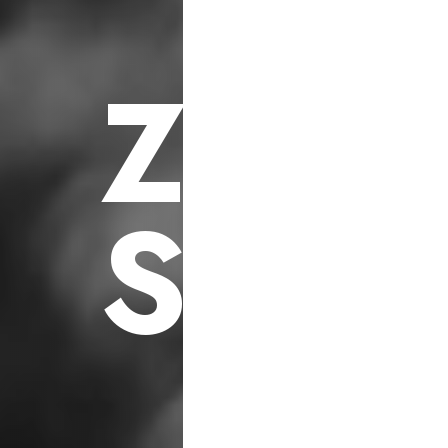
F
ü
r
S
o
z
i
a
l
e
h
i
l
f
s
p
r
o
j
e
k
t
e
Z
U
K
S
C
H