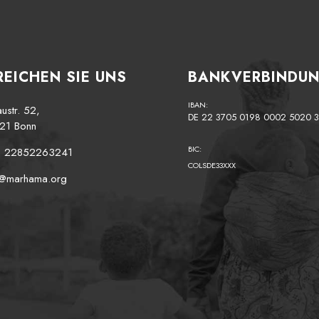
REICHEN SIE UNS
BANKVERBINDU
IBAN:
ustr. 52,
DE 22 3705 0198 0002 5020 
21 Bonn
BIC:
 22852263241
COLSDE33XXX
o@marhama.org