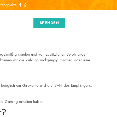
lfsprojekte
SPENDEN
 regelmäßig spielen und von zusätzlichen Belohnungen
, können wir die Zahlung rückgängig machen oder eine
e lediglich ein Girokonto und die IBAN des Empfängers.
ile Gaming erhalten haben.
r?