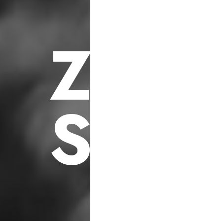
F
ü
r
S
o
z
i
a
l
e
h
i
l
f
s
p
r
o
j
e
k
t
e
Z
U
K
S
C
H