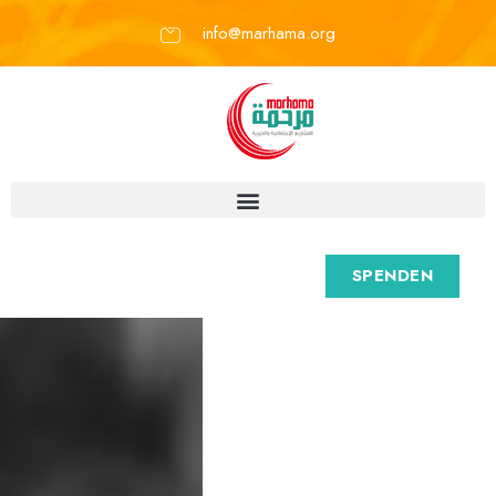
info@marhama.org
SPENDEN
M
a
r
h
a
m
a
e
.
V
.