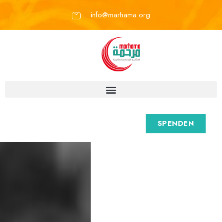
info@marhama.org
SPENDEN
M
a
r
h
a
m
a
e
.
V
.