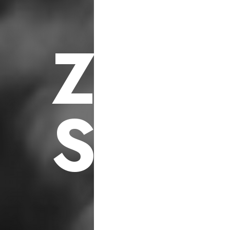
F
ü
r
S
o
z
i
a
l
e
h
i
l
f
s
p
r
o
j
e
k
t
e
Z
U
K
S
C
H