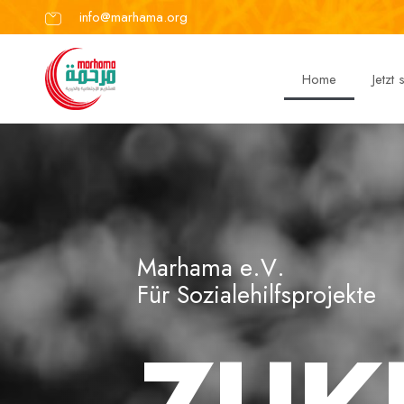
info@marhama.org
Home
Jetzt
M
a
r
h
a
m
a
e
.
V
.
F
ü
r
S
o
z
i
a
l
e
h
i
l
f
s
p
r
o
j
e
k
t
e