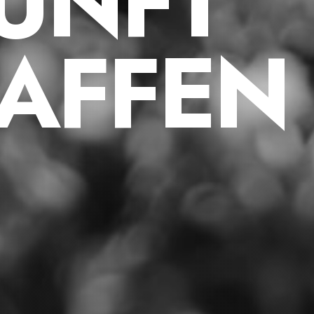
U
N
F
T
A
F
F
E
N