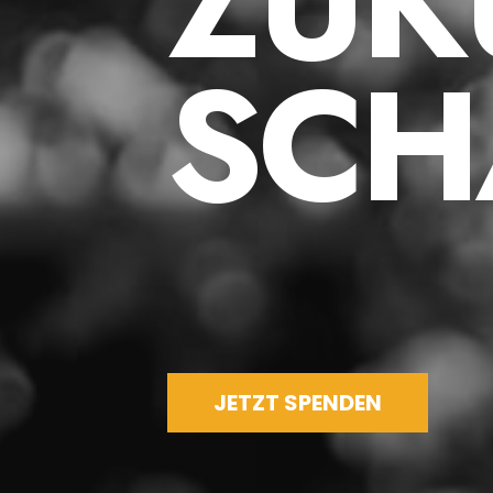
Z
U
K
S
C
H
JETZT SPENDEN