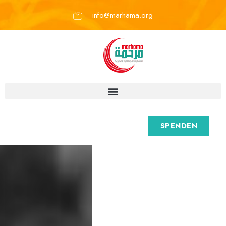
info@marhama.org
SPENDEN
M
a
r
h
a
m
a
e
.
V
.