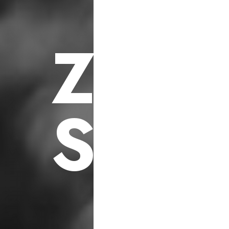
F
ü
r
S
o
z
i
a
l
e
h
i
l
f
s
p
r
o
j
e
k
t
e
Z
U
K
S
C
H