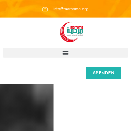
info@marhama.org
SPENDEN
M
a
r
h
a
m
a
e
.
V
.