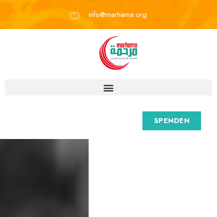
info@marhama.org
SPENDEN
M
a
r
h
a
m
a
e
.
V
.