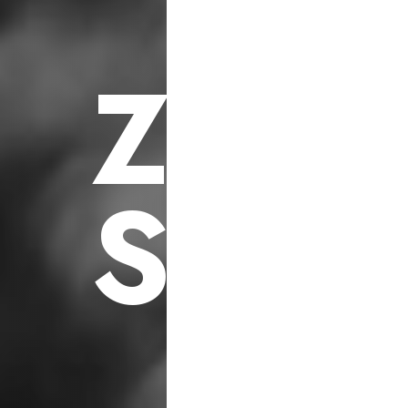
F
ü
r
S
o
z
i
a
l
e
h
i
l
f
s
p
r
o
j
e
k
t
e
Z
U
K
S
C
H