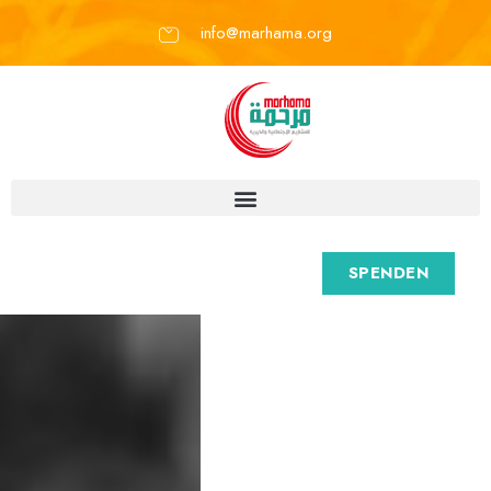
info@marhama.org
SPENDEN
M
a
r
h
a
m
a
e
.
V
.