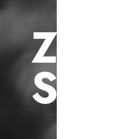
F
ü
r
S
o
z
i
a
l
e
h
i
l
f
s
p
r
o
j
e
k
t
e
Z
U
K
S
C
H