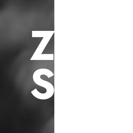
F
ü
r
S
o
z
i
a
l
e
h
i
l
f
s
p
r
o
j
e
k
t
e
Z
U
K
S
C
H