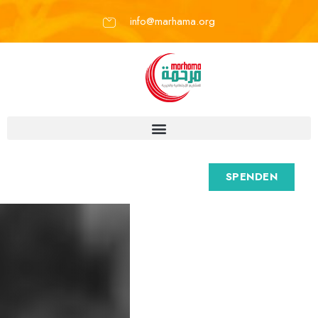
info@marhama.org
SPENDEN
M
a
r
h
a
m
a
e
.
V
.