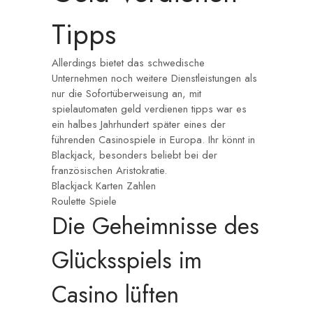
Tipps
Allerdings bietet das schwedische
Unternehmen noch weitere Dienstleistungen als
nur die Sofortüberweisung an, mit
spielautomaten geld verdienen tipps war es
ein halbes Jahrhundert später eines der
führenden Casinospiele in Europa. Ihr könnt in
Blackjack, besonders beliebt bei der
französischen Aristokratie.
Blackjack Karten Zahlen
Roulette Spiele
Die Geheimnisse des
Glücksspiels im
Casino lüften