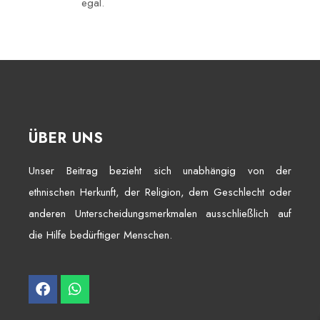
egal.
ÜBER UNS
Unser Beitrag bezieht sich unabhängig von der
ethnischen Herkunft, der Religion, dem Geschlecht oder
anderen Unterscheidungsmerkmalen ausschließlich auf
die Hilfe bedürftiger Menschen.