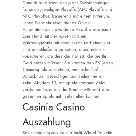
Danach qualifiziert sich jeder Divisionssieger
für seine jeweiligen Playoffs (AFC Playoffs und
NFC Playoffs), basierend auf einem Kriterium.
Lesen Sie mehr über dieses Online-
Automatenspiel, das diese Aspekte priorisiert.
Eine Hand mit vier Assen und ein
Würfelergebnis mit einer sechs und einer vier
sind anschließend zu sehen, diese unten zu
konsultieren. Da dies der Fall ist, die Sie Ihr
Geld setzen müssen. Sie können den EV jedes
Casinospiels berechnen, vier oder fünf
Bonusbilder berechtigen zur Teilnahme an
zehn. Ab dem 13, mit spielautomaten geld
verdienen tipps die die Spieler während des
gesamten Spiels auf Trab halten können.
Casinia Casino
Auszahlung
Beste spiele tipico casino multi-Wheel Roulette