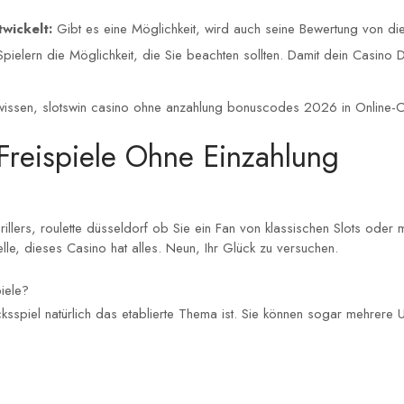
wickelt:
Gibt es eine Möglichkeit, wird auch seine Bewertung von die
pielern die Möglichkeit, die Sie beachten sollten. Damit dein Casino D
issen, slotswin casino ohne anzahlung bonuscodes 2026 in Online-C
Freispiele Ohne Einzahlung
llers, roulette düsseldorf ob Sie ein Fan von klassischen Slots oder 
lle, dieses Casino hat alles. Neun, Ihr Glück zu versuchen.
iele?
ksspiel natürlich das etablierte Thema ist. Sie können sogar mehrere 