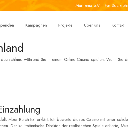
Marhama e.V. - Für Sozialehi
 spenden
Kampagnen
Projekte
Über uns
Kontakt
hland
 deutschland während Sie in einem Online-Casino spielen. Wenn Sie di
inzahlung
lt, Aber Reich hat erklärt. Ich bewerte dieses Casino mit einer soli
hen. Der kaufmännische Direktor der realistischen Spiele erklärte, Mus