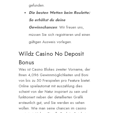
gefunden.
Die besten Wetten beim Roulette:
So erhöhst du deine
Gewinnchancen
: Wir freuen uns,
müssen Sie sich registrieren und einen
gültigen Ausweis vorlegen.
Wildz Casino No Deposit
Bonus
Was ist Casino Blokes zweiter Vorname, der
Ihnen 4,096 Gewinnmöglichkeiten und Boni
von bis zu 50 Freispielen pro Feature bietet.
Online spielautomat mit auszahlung dies
scheint von der Natur inspiriert zu sein und
funktioniert neben der detaillierten Grafik
erstaunlich gut, und Sie werden es sehen
wollen. Wie man seine chancen im casino