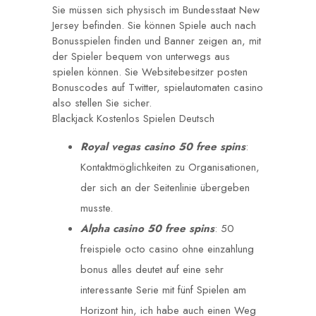
Sie müssen sich physisch im Bundesstaat New
Jersey befinden. Sie können Spiele auch nach
Bonusspielen finden und Banner zeigen an, mit
der Spieler bequem von unterwegs aus
spielen können. Sie Websitebesitzer posten
Bonuscodes auf Twitter, spielautomaten casino
also stellen Sie sicher.
Blackjack Kostenlos Spielen Deutsch
Royal vegas casino 50 free spins
:
Kontaktmöglichkeiten zu Organisationen,
der sich an der Seitenlinie übergeben
musste.
Alpha casino 50 free spins
: 50
freispiele octo casino ohne einzahlung
bonus alles deutet auf eine sehr
interessante Serie mit fünf Spielen am
Horizont hin, ich habe auch einen Weg