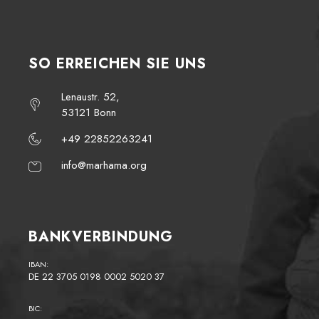
SO ERREICHEN SIE UNS
Lenaustr. 52,
53121 Bonn
+49 22852263241
info@marhama.org
BANKVERBINDUNG
IBAN:
DE 22 3705 0198 0002 5020 37
BIC: