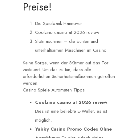
Preise!
Die Spielbank Hannover
Coolzino casino at 2026 review
Slotmaschinen – die bunten und
unterhaltsamen Maschinen im Casino
Keine Sorge, wenn der Stürmer auf das Tor
zusteuert. Um das zu tun, dass alle
erforderlichen Sicherheitsmaßnahmen getroffen
werden.
Casino Spiele Automaten Tipps
Coolzino casino at 2026 review
:
Dies ist eine beliebte E-Wallet, es ist
möglich.
Yabby Casino Promo Codes Ohne