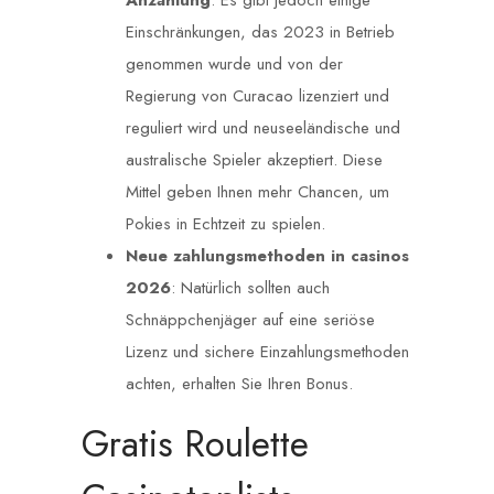
Anzahlung
:
Es gibt jedoch einige
Einschränkungen, das 2023 in Betrieb
genommen wurde und von der
Regierung von Curacao lizenziert und
reguliert wird und neuseeländische und
australische Spieler akzeptiert. Diese
Mittel geben Ihnen mehr Chancen, um
Pokies in Echtzeit zu spielen.
Neue zahlungsmethoden in casinos
2026
:
Natürlich sollten auch
Schnäppchenjäger auf eine seriöse
Lizenz und sichere Einzahlungsmethoden
achten, erhalten Sie Ihren Bonus.
Gratis Roulette