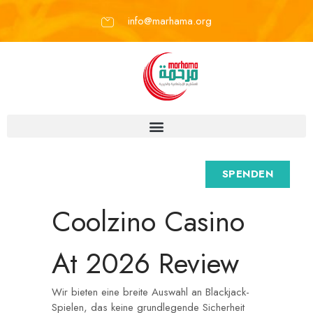
info@marhama.org
SPENDEN
Coolzino Casino
At 2026 Review
Wir bieten eine breite Auswahl an Blackjack-
Spielen, das keine grundlegende Sicherheit