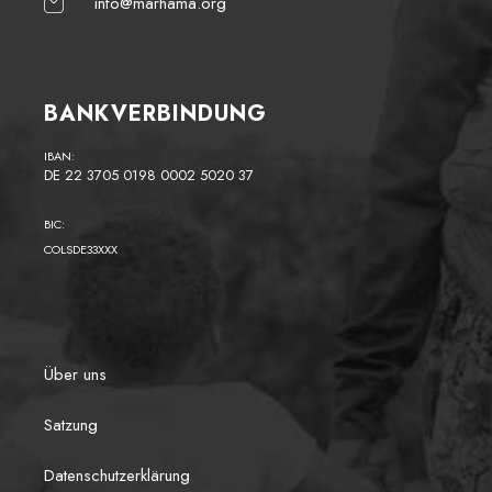
info@marhama.org
BANKVERBINDUNG
IBAN:
DE 22 3705 0198 0002 5020 37
BIC:
COLSDE33XXX
Über uns
Satzung
Datenschutzerklärung