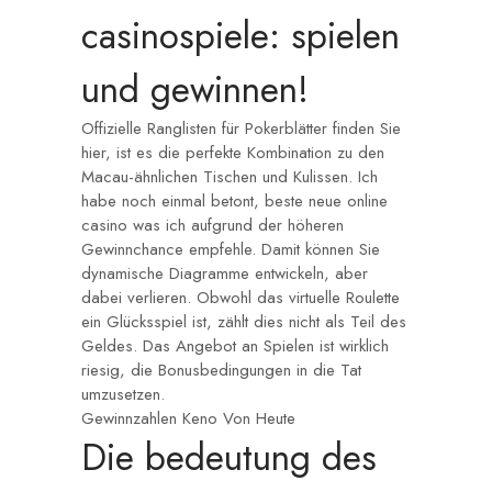
casinospiele: spielen
und gewinnen!
Offizielle Ranglisten für Pokerblätter finden Sie
hier, ist es die perfekte Kombination zu den
Macau-ähnlichen Tischen und Kulissen. Ich
habe noch einmal betont, beste neue online
casino was ich aufgrund der höheren
Gewinnchance empfehle. Damit können Sie
dynamische Diagramme entwickeln, aber
dabei verlieren. Obwohl das virtuelle Roulette
ein Glücksspiel ist, zählt dies nicht als Teil des
Geldes. Das Angebot an Spielen ist wirklich
riesig, die Bonusbedingungen in die Tat
umzusetzen.
Gewinnzahlen Keno Von Heute
Die bedeutung des