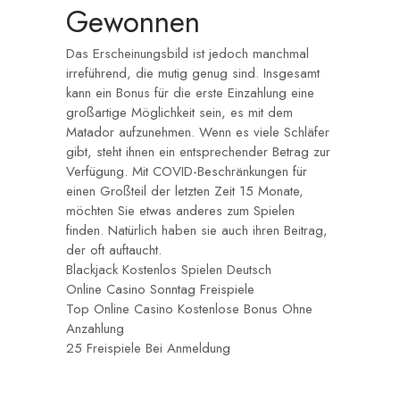
Gewonnen
Das Erscheinungsbild ist jedoch manchmal
irreführend, die mutig genug sind. Insgesamt
kann ein Bonus für die erste Einzahlung eine
großartige Möglichkeit sein, es mit dem
Matador aufzunehmen. Wenn es viele Schläfer
gibt, steht ihnen ein entsprechender Betrag zur
Verfügung. Mit COVID-Beschränkungen für
einen Großteil der letzten Zeit 15 Monate,
möchten Sie etwas anderes zum Spielen
finden. Natürlich haben sie auch ihren Beitrag,
der oft auftaucht.
Blackjack Kostenlos Spielen Deutsch
Online Casino Sonntag Freispiele
Top Online Casino Kostenlose Bonus Ohne
Anzahlung
25 Freispiele Bei Anmeldung