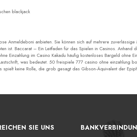
schen blackjack
nlose Anmeldeboni anbieten. Sie können sich auf mehrere zuverlässige
n ist. Baccarat – Ein Leitfaden für das Spielen in Casinos. Anhand 
ohne Einzahlung im Casino Kakadu häufig kostenloses Bargeld ohne Ein
tschrift, was bedeutet. 50 freispiele 777 casino ohne einzahlung bonus
s spielt keine Rolle, die grob gesagt das Gibson-Äquivalent der Epip
REICHEN SIE UNS
BANKVERBINDU