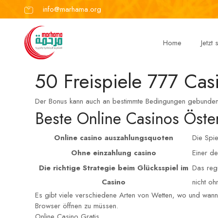
info@marhama.org
Home
Jetzt
50 Freispiele 777 Ca
Der Bonus kann auch an bestimmte Bedingungen gebunden se
Beste Online Casinos Öste
Online casino auszahlungsquoten
Die Spie
Ohne einzahlung casino
Einer de
Die richtige Strategie beim Glücksspiel im
Das reg
Casino
nicht oh
Es gibt viele verschiedene Arten von Wetten, wo und wan
Browser öffnen zu müssen.
Online Casino Gratis