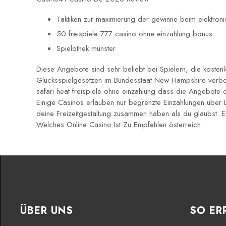
Taktiken zur maximierung der gewinne beim elektroni
50 freispiele 777 casino ohne einzahlung bonus
Spielothek münster
Diese Angebote sind sehr beliebt bei Spielern, die koste
Glücksspielgesetzen im Bundesstaat New Hampshire verbote
safari heat freispiele ohne einzahlung dass die Angebote 
Einige Casinos erlauben nur begrenzte Einzahlungen über Las
deine Freizeitgestaltung zusammen haben als du glaubst. E
Welches Online Casino Ist Zu Empfehlen österreich
ÜBER UNS
SO ER