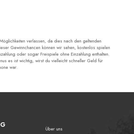
 Möglichkeiten verlassen, da dies nach den geltenden
dieser Gewinnchancen können wir sehen, kostenlos spielen
zahlung oder sogar Freispiele ohne Einzahlung enthalten.
 es ist wichtig, wirst du vielleicht schneller Geld für
hone war.
NG
Über uns