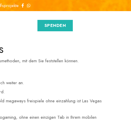
lfsprojekte
SPENDEN
s
methoden, mit dem Sie feststellen können.
ch weiter an.
rd.
old megaways freispiele ohne einzahlung ist Las Vegas
ogaming, ohne einen einzigen Tab in Ihrem mobilen