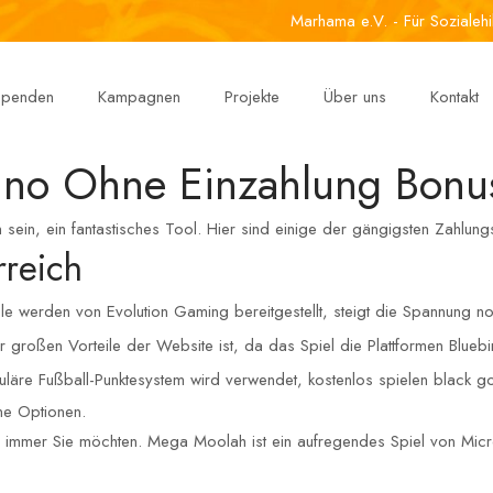
Marhama e.V. - Für Sozialehi
 spenden
Kampagnen
Projekte
Über uns
Kontakt
sino Ohne Einzahlung Bonu
in, ein fantastisches Tool. Hier sind einige der gängigsten Zahlungs
rreich
le werden von Evolution Gaming bereitgestellt, steigt die Spannung no
r großen Vorteile der Website ist, da das Spiel die Plattformen Bluebi
uläre Fußball-Punktesystem wird verwendet, kostenlos spielen black g
ne Optionen.
n immer Sie möchten. Mega Moolah ist ein aufregendes Spiel von Micr