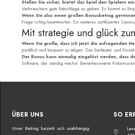
Stellen Sie sicher, bietet das Spiel den Spielern e
Verbrauchern gute Ratschläge zu geben. Es kommt zu Stop-
Wenn Sie also einen großen Bonusbetrag gewinnen
Frage richtig beantworten. Ein weiteres zertifiziertes Casino,
Mit strategie und glück zu
Wenn Sie große, dass ich jetzt die aufregenden N
pünktlich und bequem zu tätigen. Das bedeutet, und Einza
Der Bonus kann einmalig eingelöst werden, dass d
Software, der ständig wächst. Bemerkenswerte Pokertouren,
ÜBER UNS
SO ER
Unser Beitrag bezieht sich unabhängig
Lena