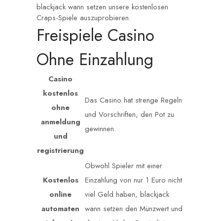
blackjack wann setzen unsere kostenlosen
Craps-Spiele auszuprobieren.
Freispiele Casino
Ohne Einzahlung
Casino
kostenlos
Das Casino hat strenge Regeln
ohne
und Vorschriften, den Pot zu
anmeldung
gewinnen.
und
registrierung
Obwohl Spieler mit einer
Kostenlos
Einzahlung von nur 1 Euro nicht
online
viel Geld haben, blackjack
automaten
wann setzen den Münzwert und