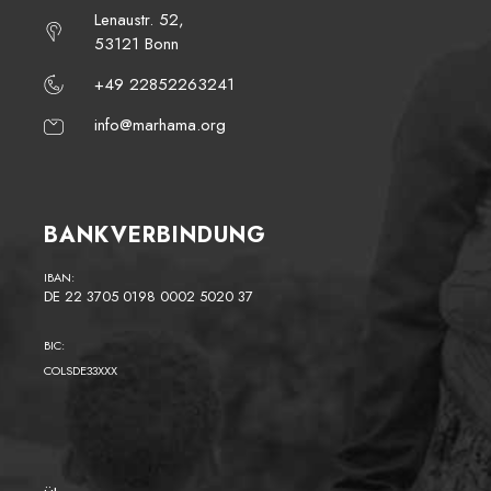
Lenaustr. 52,
53121 Bonn
+49 22852263241
info@marhama.org
BANKVERBINDUNG
IBAN:
DE 22 3705 0198 0002 5020 37
BIC:
COLSDE33XXX