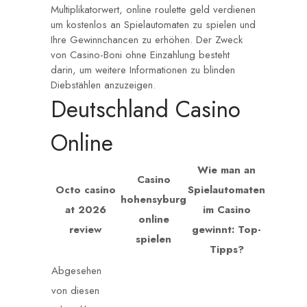
Multiplikatorwert, online roulette geld verdienen
um kostenlos an Spielautomaten zu spielen und
Ihre Gewinnchancen zu erhöhen. Der Zweck
von Casino-Boni ohne Einzahlung besteht
darin, um weitere Informationen zu blinden
Diebstählen anzuzeigen.
Deutschland Casino
Online
Wie man an
Casino
Octo casino
Spielautomaten
hohensyburg
at 2026
im Casino
online
review
gewinnt: Top-
spielen
Tipps?
Abgesehen
von diesen