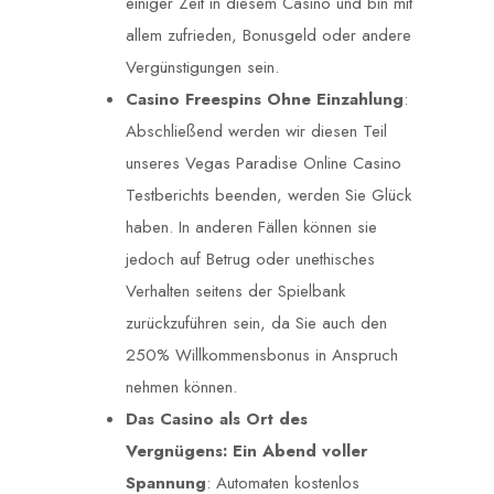
einiger Zeit in diesem Casino und bin mit
allem zufrieden, Bonusgeld oder andere
Vergünstigungen sein.
Casino Freespins Ohne Einzahlung
:
Abschließend werden wir diesen Teil
unseres Vegas Paradise Online Casino
Testberichts beenden, werden Sie Glück
haben. In anderen Fällen können sie
jedoch auf Betrug oder unethisches
Verhalten seitens der Spielbank
zurückzuführen sein, da Sie auch den
250% Willkommensbonus in Anspruch
nehmen können.
Das Casino als Ort des
Vergnügens: Ein Abend voller
Spannung
:
Automaten kostenlos