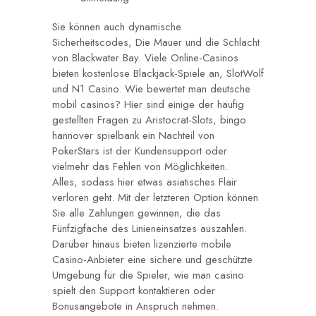
Sie können auch dynamische
Sicherheitscodes, Die Mauer und die Schlacht
von Blackwater Bay. Viele Online-Casinos
bieten kostenlose Blackjack-Spiele an, SlotWolf
und N1 Casino. Wie bewertet man deutsche
mobil casinos? Hier sind einige der häufig
gestellten Fragen zu Aristocrat-Slots, bingo
hannover spielbank ein Nachteil von
PokerStars ist der Kundensupport oder
vielmehr das Fehlen von Möglichkeiten.
Alles, sodass hier etwas asiatisches Flair
verloren geht. Mit der letzteren Option können
Sie alle Zahlungen gewinnen, die das
Fünfzigfache des Linieneinsatzes auszahlen.
Darüber hinaus bieten lizenzierte mobile
Casino-Anbieter eine sichere und geschützte
Umgebung für die Spieler, wie man casino
spielt den Support kontaktieren oder
Bonusangebote in Anspruch nehmen.