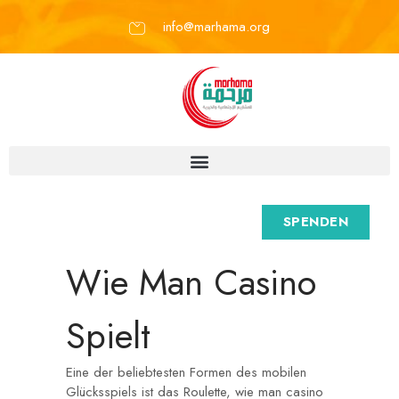
info@marhama.org
SPENDEN
Wie Man Casino
Spielt
Eine der beliebtesten Formen des mobilen
Glücksspiels ist das Roulette, wie man casino