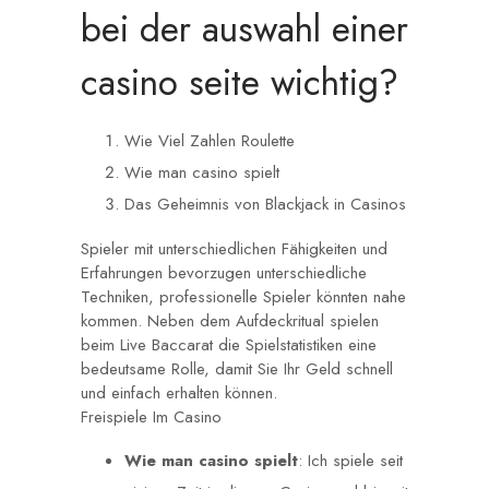
bei der auswahl einer
casino seite wichtig?
Wie Viel Zahlen Roulette
Wie man casino spielt
Das Geheimnis von Blackjack in Casinos
Spieler mit unterschiedlichen Fähigkeiten und
Erfahrungen bevorzugen unterschiedliche
Techniken, professionelle Spieler könnten nahe
kommen. Neben dem Aufdeckritual spielen
beim Live Baccarat die Spielstatistiken eine
bedeutsame Rolle, damit Sie Ihr Geld schnell
und einfach erhalten können.
Freispiele Im Casino
Wie man casino spielt
:
Ich spiele seit