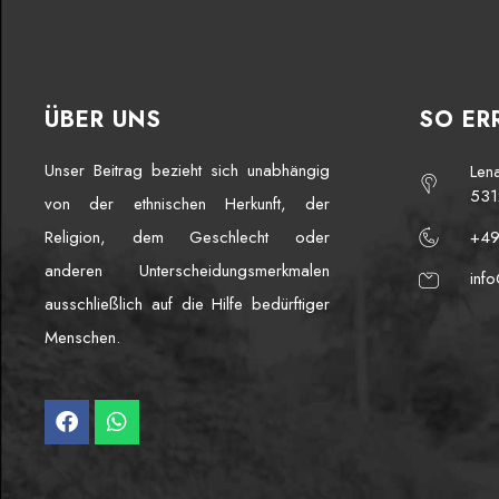
ÜBER UNS
SO ER
Unser Beitrag bezieht sich unabhängig
Lena
531
von der ethnischen Herkunft, der
Religion, dem Geschlecht oder
+49
anderen Unterscheidungsmerkmalen
inf
ausschließlich auf die Hilfe bedürftiger
Menschen.