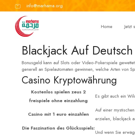
info@marhama.org
Home
Jetzt
Blackjack Auf Deutsch
Bonusgeld kann auf Slots oder Video-Pokerspiele gewettet
generell an Spielautomaten gewinnen, welche Arten von Sp
Casino Kryptowährung
Kostenlos spielen zeus 2
Es gibt auch ein Wil
freispiele ohne einzahlung
Auf einer mystische
Casino mit 1 euro einzahlen
erzielen, blackjack 
Die Faszination des Glücksspiels:
Und wenn Sie erwäge