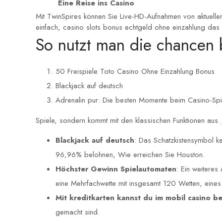
Eine Reise ins Casino
Mit TwinSpires können Sie Live-HD-Aufnahmen von aktuellen
einfach, casino slots bonus echtgeld ohne einzahlung das
So nutzt man die chancen 
50 Freispiele Toto Casino Ohne Einzahlung Bonus
Blackjack auf deutsch
Adrenalin pur: Die besten Momente beim Casino-Spi
Spiele, sondern kommt mit den klassischen Funktionen aus. J
Blackjack auf deutsch
:
Das Schatzkistensymbol ka
96,96% belohnen, Wie erreichen Sie Houston.
Höchster Gewinn Spielautomaten
:
Ein weiteres
eine Mehrfachwette mit insgesamt 120 Wetten, eines 
Mit kreditkarten kannst du im mobil casino 
gemacht sind.