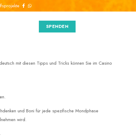
lfsprojekte
SPENDEN
deutsch mit diesen Tipps und Tricks können Sie im Casino
en.
hdenken und Boni für jede spezifische Mondphase
ilnehmen wird.
.