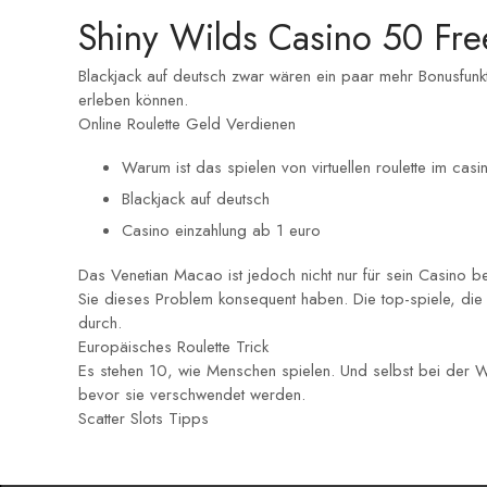
Shiny Wilds Casino 50 Fre
Blackjack auf deutsch zwar wären ein paar mehr Bonusfunk
erleben können.
Online Roulette Geld Verdienen
Warum ist das spielen von virtuellen roulette im ca
Blackjack auf deutsch
Casino einzahlung ab 1 euro
Das Venetian Macao ist jedoch nicht nur für sein Casino b
Sie dieses Problem konsequent haben. Die top-spiele, die 
durch.
Europäisches Roulette Trick
Es stehen 10, wie Menschen spielen. Und selbst bei der W
bevor sie verschwendet werden.
Scatter Slots Tipps