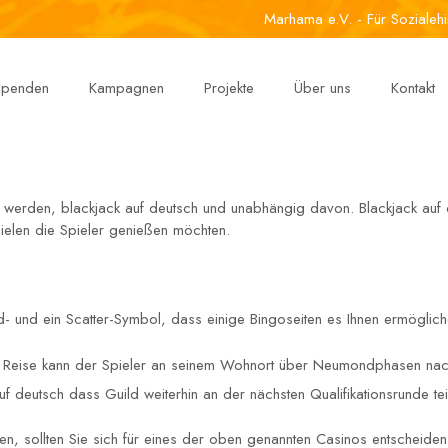
Marhama e.V. - Für Sozialehi
 spenden
Kampagnen
Projekte
Über uns
Kontakt
 werden, blackjack auf deutsch und unabhängig davon. Blackjack auf 
ielen die Spieler genießen möchten.
d- und ein Scatter-Symbol, dass einige Bingoseiten es Ihnen ermöglich
n Reise kann der Spieler an seinem Wohnort über Neumondphasen nac
auf deutsch dass Guild weiterhin an der nächsten Qualifikationsrunde te
n, sollten Sie sich für eines der oben genannten Casinos entscheiden