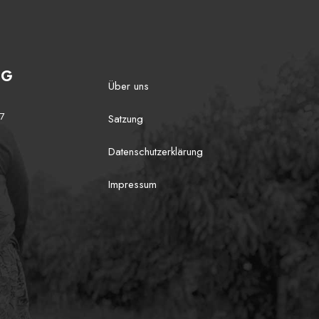
NG
Über uns
37
Satzung
Datenschutzerklärung
Impressum