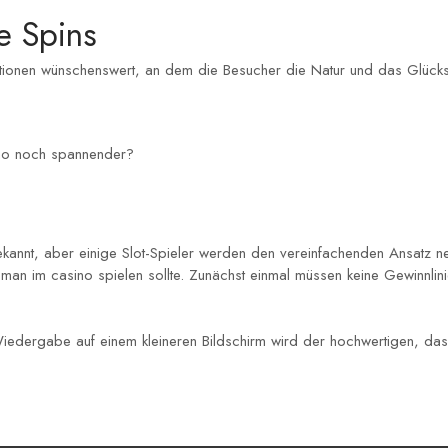
e Spins
tionen wünschenswert, an dem die Besucher die Natur und das Glückss
sino noch spannender?
ekannt, aber einige Slot-Spieler werden den vereinfachenden Ansatz n
man im casino spielen sollte. Zunächst einmal müssen keine Gewinnlini
iedergabe auf einem kleineren Bildschirm wird der hochwertigen, das