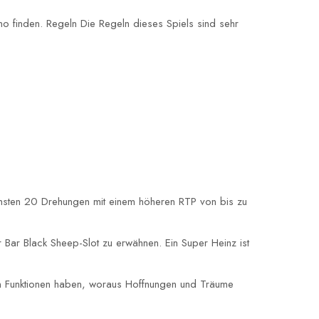
o finden. Regeln Die Regeln dieses Spiels sind sehr
chsten 20 Drehungen mit einem höheren RTP von bis zu
r Bar Black Sheep-Slot zu erwähnen. Ein Super Heinz ist
n Funktionen haben, woraus Hoffnungen und Träume